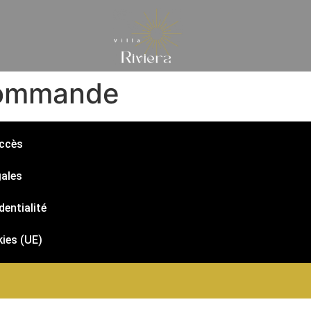
 commande
accès
ales
dentialité
kies (UE)